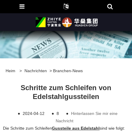
Heim
>
Nachrichten
>
Branchen-News
Schritte zum Schleifen von
Edelstahlgussteilen
●
2024-04-12
●
8
●
Hinterlassen Sie mir eine
Nachricht
Die Schritte zum Schleifen
Gussteile aus Edelstahl
sind wie folgt: