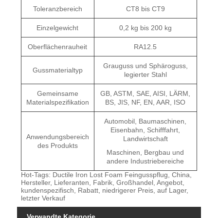
Toleranzbereich
CT8 bis CT9
Einzelgewicht
0,2 kg bis 200 kg
Oberflächenrauheit
RA12.5
Grauguss und Sphäroguss,
Gussmaterialtyp
legierter Stahl
Gemeinsame
GB, ASTM, SAE, AISI, LÄRM,
Materialspezifikation
BS, JIS, NF, EN, AAR, ISO
Automobil, Baumaschinen,
Eisenbahn, Schifffahrt,
Anwendungsbereich
Landwirtschaft
des Produkts
Maschinen, Bergbau und
andere Industriebereiche
Hot-Tags: Ductile Iron Lost Foam Feingusspflug, China,
Hersteller, Lieferanten, Fabrik, Großhandel, Angebot,
kundenspezifisch, Rabatt, niedrigerer Preis, auf Lager,
letzter Verkauf
Verwandte Kategorie