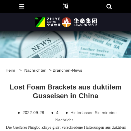
Heim
>
Nachrichten
>
Branchen-News
Lost Foam Brackets aus duktilem
Gusseisen in China
●
2022-09-28
●
4
●
Hinterlassen Sie mir eine
Nachricht
Die Gießerei Ningbo Zhiye gießt verschiedene Halterungen aus duktilem