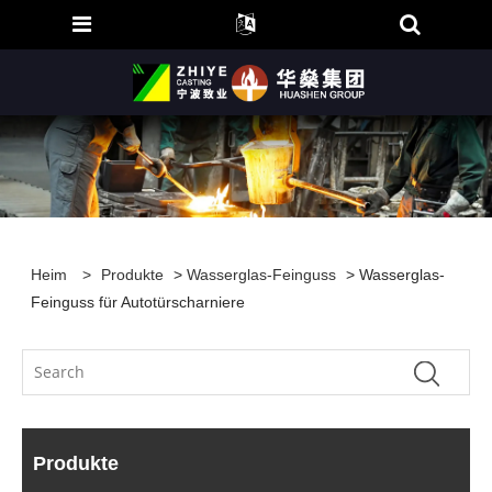
Heim
>
Produkte
>
Wasserglas-Feinguss
> Wasserglas-
Feinguss für Autotürscharniere
Produkte