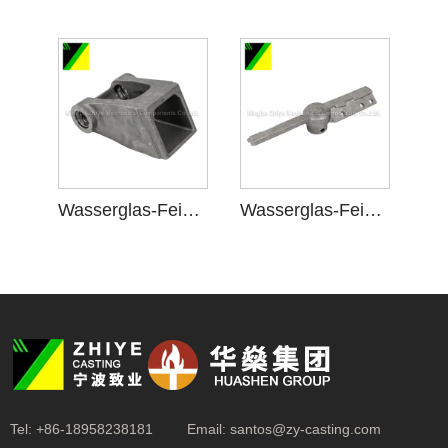
Wasserglas-Feinguss für Halterungszubehör
Wasserglas-Feinguss für die Halterungsmontage
Tel:
+86-18958238181
Email:
santos@zy-casting.com